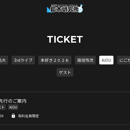
TICKET
祐大
3rdライブ
本好き２０２６
坂垣怜次
AiOU
にご
ゲスト
C先行のご案内
スト
AiOU
00
有料会員限定