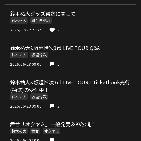
鈴木祐大グッズ発送に関して
鈴木祐大
誕生日記念
2026/07/22 21:24
2
鈴木祐大&坂垣怜次3rd LIVE TOUR Q&A
鈴木祐大
坂垣怜次
2026/06/23 09:00
2
鈴木祐大&坂垣怜次3rd LIVE TOUR／ticketbook先行
(抽選)の受付中！
鈴木祐大
坂垣怜次
2026/06/23 09:00
2
舞台「オクヤミ」一般発売＆KV公開！
鈴木祐大
舞台
オクヤミ
2026/06/20 10:00
2