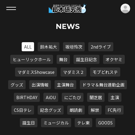
ロ
NEWS
ALL
鈴木祐大
坂垣怜次
2ndライブ
ヒューリックホール
舞台
誕生日記念
オクヤミ
マダミスShowcase
マダミス２
モブどれステ
グッズ
出演情報
主演舞台
ドラマ＆舞台連動企画
BIRTHDAY
AiOU
にごたび
闇芝居
主演
CS日テレ
記念グッズ
朗読劇
解禁
FC先行
誕生日
ミュージカル
テレ東
GOODS