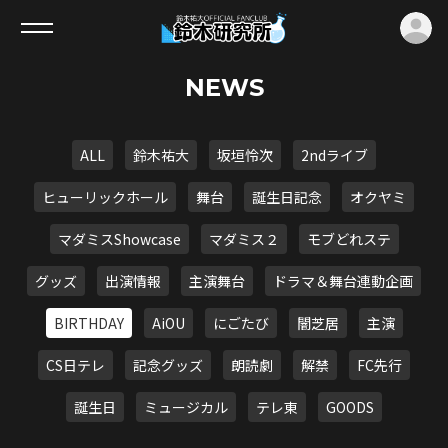
ロ
NEWS
ALL
鈴木祐大
坂垣怜次
2ndライブ
ヒューリックホール
舞台
誕生日記念
オクヤミ
マダミスShowcase
マダミス２
モブどれステ
グッズ
出演情報
主演舞台
ドラマ＆舞台連動企画
BIRTHDAY
AiOU
にごたび
闇芝居
主演
CS日テレ
記念グッズ
朗読劇
解禁
FC先行
誕生日
ミュージカル
テレ東
GOODS