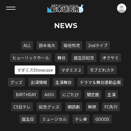
ロ
NEWS
ALL
鈴木祐大
坂垣怜次
2ndライブ
ヒューリックホール
舞台
誕生日記念
オクヤミ
マダミスShowcase
マダミス２
モブどれステ
グッズ
出演情報
主演舞台
ドラマ＆舞台連動企画
BIRTHDAY
AiOU
にごたび
闇芝居
主演
CS日テレ
記念グッズ
朗読劇
解禁
FC先行
誕生日
ミュージカル
テレ東
GOODS