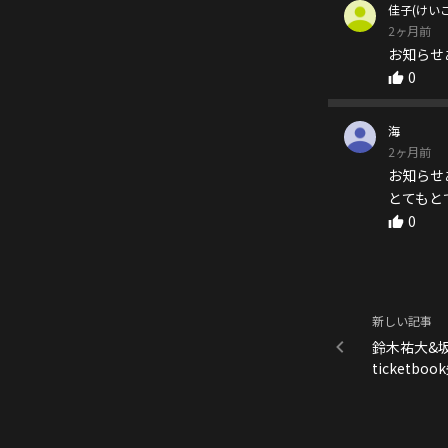
佳子(けいこ
2ヶ月前
お知らせ
0
海
2ヶ月前
お知らせ
とてもと
0
新しい記事
鈴木祐大&坂垣
ticketb