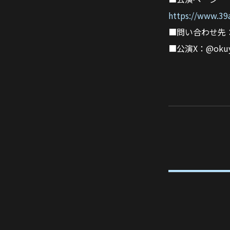
https://www.3
■問い合わせ先
■公演X：@okuya